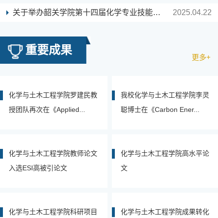
术转让经费达1374万元。发表SCI和EI收录研究论文104篇；
关于举办韶关学院第十四届化学专业技能竞赛的通知
2025.04.22
获专利授权95件。教师获广东省科技进步奖二等奖、新疆自
治区科技进步三等奖、全国商业科技进步三等奖共4项。
重要成果
更多+
化学与土木工程学院罗建民教
我校化学与土木工程学院李灵
授团队再次在《Applied...
聪博士在《Carbon Ener...
化学与土木工程学院教师论文
化学与土木工程学院高水平论
入选ESI高被引论文
文
​化学与土木工程学院科研项目
化学与土木工程学院成果转化