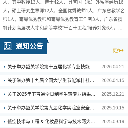
人，其中教授13人、博士42人、具有国（境）外留学经历16
人，硕士研究生导师12人，全国优秀教师1人，广东省教学名
师1人，南粤优秀教师和南粤优秀教育工作者3人，广东省扬
帆计划高层次人才和高等学校“千百十工程”培养对象6人，校
级教学名师3人。分析化学教学团队为我校第一个省级优秀教
通知公告
学团队，基础化学教学团队为我校第一批省级课程思政示范
更多+
教学团队。 学院现有“广东省粤北生态保护与固废资源开发利
用工程技术研究中心”“广东省粵北生态环境保护与材料工程技
关于举办韶关学院第十五届化学专业技能竞赛的通知
2026.04.21
术研发中心”“韶关市环境污染治理与生态修复工程技术中心”
“生态环保材料创新团队”“环境工程科研创新团队”“绿色催化与
关于举办第十九届全国大学生节能减排社会实践与科技竞赛校内选拔赛的通知
2026.04.15
资源”“精细化学品的绿色制造与应用科研团队”等科研平台和
关于2025年下普通全日制学生转专业结果公示
2025.12.21
队伍。教学科研仪器设备价值6000余万元，实验室面积
18000平方米，有产学研一体化实习实践基地80余家。近年
关于举办韶关学院第九届化学实验室安全知识竞赛
2025.10.15
来教师共主持各类科研课题300余项，其中国家自然科学基金
低空技术与工程 & 化妆品科学与技术两大微专业招生啦！抢占学习先机！
2025.09.19
项目2项、省厅级以上45项；到账研究经费3000余万元；技