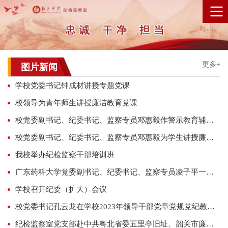
更多+
图片新闻
学校党委书记钟成材讲授专题党课
校领导为青年师生讲授廉洁教育党课
校党委副书记、纪委书记、监察专员邓惠毅作警示教育辅导报告
校党委副书记、纪委书记、监察专员邓惠毅为学生讲授廉洁教育课
我校举办纪检监察干部培训班
广东药科大学党委副书记、纪委书记、监察专员凌子平一行来校交流
学校召开纪委（扩大）会议
校党委书记孔云龙在学校2023年领导干部党章党规党纪教育培训班上作专题辅导报告
纪检监察室党支部赴中共粤北省委五里亭旧址、韶关市廉政教育基地开展主题党日活动