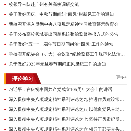
校领导带队赴广州有关高校调研交流
关于做好国庆、中秋节期间纠“四风”树新风工作的通知
我校召开深入贯彻中央八项规定精神学习教育警示教育会
关于公布高校领域突出问题系统整治监督举报方式的公告
关于做好“五一”、端午节日期间纠治“四风”工作的通知
学校召开纪委会（扩大）会议暨“纪检监察工作规范化法治化正规化建设年”行动动员部署会
关于做好2025年元旦春节期间正风肃纪工作的通知
更多+
理论学习
习近平：在庆祝中国共产党成立105周年大会上的讲话
深入贯彻中央八项规定精神系列评论之九 推进作风建设常态化长效化
深入贯彻中央八项规定精神系列评论之八 以优良党风带动社风民风向上向善
深入贯彻中央八项规定精神系列评论之七 坚持正风肃纪反腐相贯通
深入贯彻中央八项规定精神系列评论之六 领导干部要带头转变作风