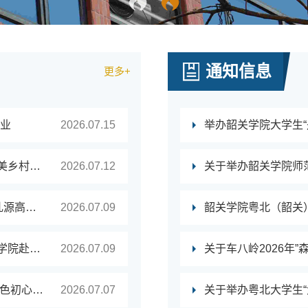
通知信息
更多+
企业
2026.07.15
举办韶关学院大学生“
双百行动丨盘活闲地优塑公共空间，深挖文脉振兴和美乡村——旅游与地理学院赴南雄市江头镇人民镇府进行“双百行动”结对共建项目推进交流会
2026.07.12
关于举办韶关学院师
【纵向帮扶】旅游与地理学院“红石榴”志愿服务队赴乳源高级中学开展高考志愿填报咨询活动
2026.07.09
【双百行动】研学赋能乡村振兴韶关学院旅游与地理学院赴武江区水口村开展研学设计服务实践
2026.07.09
关于车八岭2026年
【双百行动】社会实践系列活动：资助政策进老区 红色初心助成才 —— 我校“红旅团”宣传队赴南雄开展政策宣传和文旅服务
2026.07.07