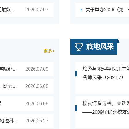
车八岭“森林合伙人”训练营圆满结营：韶关学院博士团赋能生态教育，让乡土智慧“活”起来——产学研深度融合助推生态文明建设
2026.07.07
旅地风采
更多+
旅游与地理学院师生
【双百行动】研学赋能乡村振兴韶关学院旅游与地理学院赴武江区水口村开展研学设计服务实践
2026.07.09
名师风采（2026.7）
【双百行动】旅游与地理学院赴新丰县开展文旅调研，助力地方文旅产业高质量发展
2026.06.08
校友情系母校，共话
展
2026.06.08
——2009届优秀校
【实践教学】行走红三角，实践悟地理——记2023级地理科学专业粤赣湘区域地理综合实习
2026.05.27