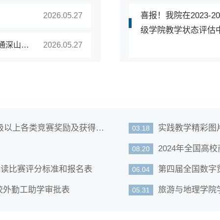
喜报！我院在2023-2
2026.05.27
级学院教学状态评估
等奖
广州日报：触摸大山的心跳！韶关学院这节课如何连通深山与湾区？
2026.05.27
各类竞赛奖励及获得资格证书情况
实践教学精彩图
03.18
2024年全国高
08.20
诵读比赛评分标准和报名表
第四届全国数字
06.04
校外勤工助学审批表
旅游与地理学院
05.31