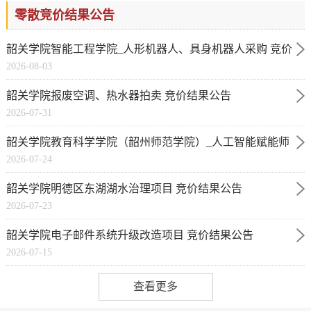
零散竞价结果公告
韶关学院智能工程学院_人形机器人、具身机器人采购 竞价
2026-08-03
结果公告(JJ26072414265025)
韶关学院报废空调、热水器拍卖 竞价结果公告
2026-07-31
(JJ26071818502596)
韶关学院教育科学学院（韶州师范学院）_人工智能赋能师
2026-07-24
范核心能力培育与跨学科教科研创新平台建设 竞价结果公
韶关学院明德区东湖湖水治理项目 竞价结果公告
告(JJ26070716361636)
2026-07-23
(JJ26071818174145)
韶关学院电子邮件系统升级改造项目 竞价结果公告
2026-07-15
(JJ26070911251022)
查看更多