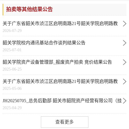
拍卖等其他结果公告
关于广东省韶关市浈江区启明南路21号韶关学院启明路教
2026-07-29
工宿舍B 栋-3号商铺等4项物业租赁权拍卖结果公告（第五
韶关学院校内通讯基站合作谈判结果公告
次）
2025-07-01
韶关学院资产设备管理部_报废资产拍卖 竞价结果公告
2025-06-25
(JJ25061112570413)
关于广东省韶关市浈江区启明南路21号韶关学院启明路教
2025-05-06
工宿舍B栋-3号商铺等4项物业租赁权拍卖结果公告
JH20250705_总务后勤部 韶关市韶院资产经营有限公司（挂
2025-04-29
靠）医务室（挂靠）幼儿园（挂靠）_韶关学院韶乐园明德
区芙蓉苑A栋1-4、8号生活服务场所（商铺）_3554244
查看更多