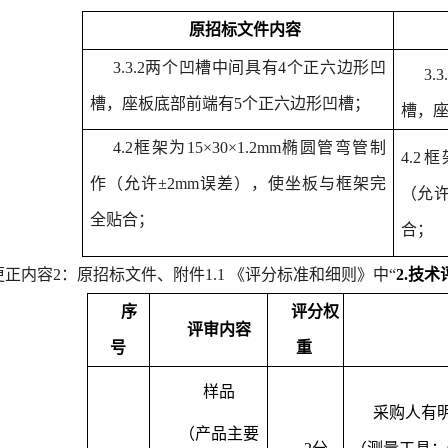
原
招标文件内容
3.3.2
两个凹槽中间具有
4个正六边形凹
3
槽，座板底部前端有5个正六边形凹槽；
槽，座
4.2框架为15×30×1.2mm椭圆管弯管制
4.2
作（允许±2mm误差），使坐板与框架完
（允许
全贴合；
合；
更正内容
2
：
原
招标文件
、
附件
1.1 《评分标准和细则》
中
“
2.技
序
评分权
评审内容
号
重
样品
采购人有
（
产品主要