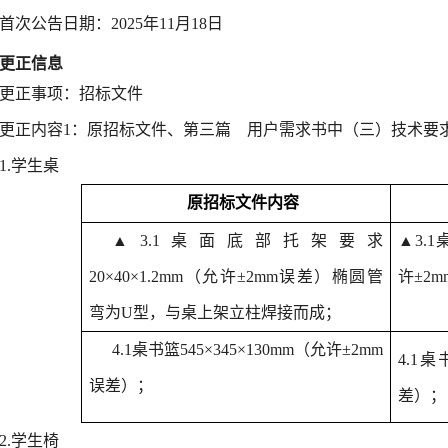
首次公告日期：
2025年11月18日
更正信息
更正事项：
招标文件
更正内容
1
：
原招标文件、
第三篇 用户需求书
中
（三）技术要
1
.
学生桌
原
招标文件内容
▲3.1桌面底部托架
要求
▲3.1
20×40×1.2mm（允许±2mm误差）椭圆管
许±2
弯为U型，与桌上架立柱焊接而成；
4.1桌书篮545×345×130mm（允许±2mm
4.1
桌
误差）
；
差）
；
2
.
学生椅