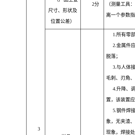
2分
（
测量工具：
尺寸、形状及
离一个参数指
位置公差
）
1.所有零
2.金属
脱落；
3.与人
毛刺、刃角、
4.升降
置，该装置应
5.钢件
象，无夹渣、
3
现象，焊接处