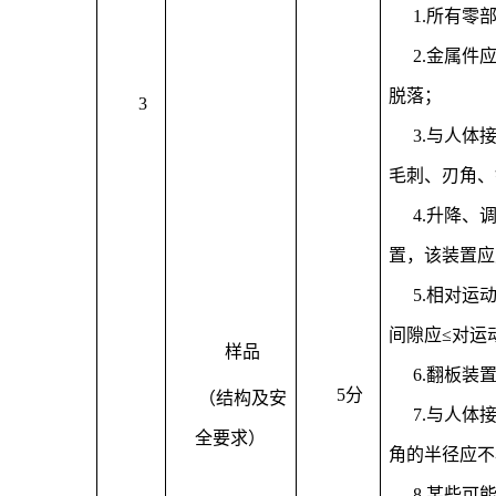
1.所有零
2.金属
脱落；
3
3.与人
毛刺、刃角、
4.升降
置，该装置应
5.相对
间隙应≤对运
样品
6.翻板装
5分
（结构及安
7.与人
全要求）
角的半径应不
8.某些