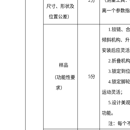
2分
（
测量工具：
尺寸、形状及
离一个参数指
位置公差
）
1.铰链
倾斜机构、升
安装后应灵活
2.折叠机
样品
3.锁定到
5分
（
功能性要
4.锁定
求
）
运动灵活；
5.设计
功能。
注：每个