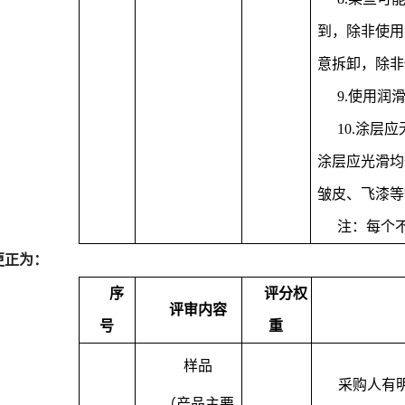
到，除非使用
意拆卸，除非
9.使用润
10.涂层
涂层应光滑均
皱皮、飞漆等
注：每个
更正为：
序
评分权
评审内容
号
重
样品
采购人有
（
产品主要