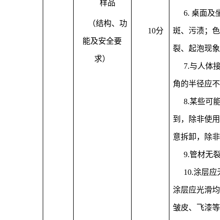
样品
6. 桌面
（结构、功
10分
斑、污渍；色
能及安全要
裂、起泡现象
求）
7.与人
角的半径应不
8.某些
到，除非使用
意拆卸，除非
9.管材无
10.涂层
涂层应光滑均
皱皮、飞漆等