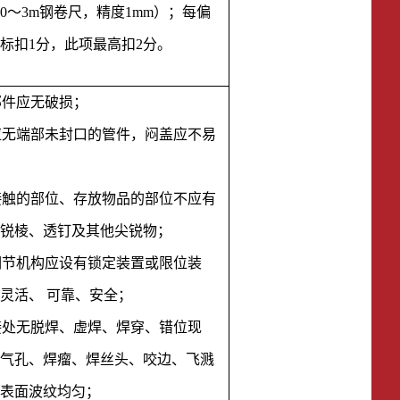
0～3m钢卷尺，精度1mm
）
；每偏
标扣
1分，此项最高扣2分。
部件应无破损；
件应无端部未封口的管件，闷盖应不易
体接触的部位、存放物品的部位不应有
锐棱、透钉及其他尖锐物；
、调节机构应设有锁定装置或限位装
灵活、 可靠、安全；
焊接处无脱焊、虚焊、焊穿、错位现
气孔、焊瘤、焊丝头、咬边、飞溅
表面波纹均匀；