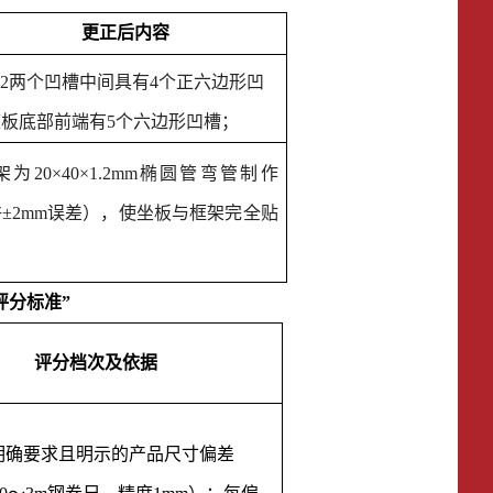
更正后
内容
.3.2两个凹槽中间具有4个正六边形凹
板底部前端有5个六边形凹槽；
框架为20×40×1.2mm椭圆管弯管制作
±2mm误差），使坐板与框架完全贴
术评分标准
”
评分档次及依据
明确要求且明示的产品尺寸偏差