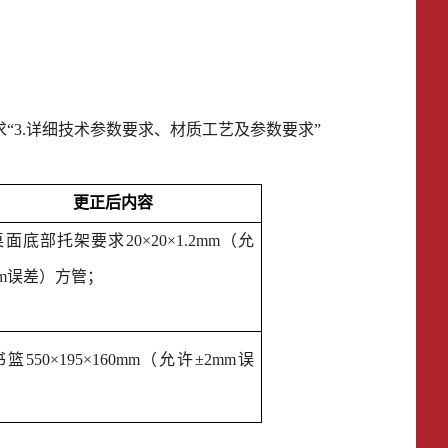
求
“
3.详细技术参数要求
、
材质工艺及参数要求
”
更正后
内容
桌面底部托架要求
20×20×1.2mm（允
mm误差）方管；
书篮
5
50
×
195
×
160
mm（允许±2mm误