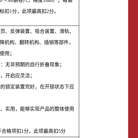
0～3m钢卷尺，精度1mm
）
；每偏
标扣
1分，此项最高扣2分。
、合页、反弹装置、吸合装置、滑轨、
降机构、翻转机构、插销等部件，
使用；
构：无非预期的自行折叠现象；
位，开启应灵活；
脚轮的锁定装置完好，在开锁状态下应
美观、实用，能够实现产品的整体使用
不合格项扣
1分，此项最高扣5分