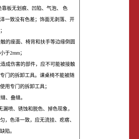
及坐靠板无划痕、凹陷、气泡、 色
泽一致没有色差；饰面无剥落、开
；
体接触的座面、椅背和扶手等边缘倒圆
小于2mm；
可能造成伤害的部件，应不可能被接触
专门的拆卸工具。课桌椅不能被随
使用专门的拆卸工具；
裂缝、叠缝。
应无漏喷、锈蚀和脱色、掉色现象，
匀，色泽一致，应无流挂、疙瘩、
缺陷。