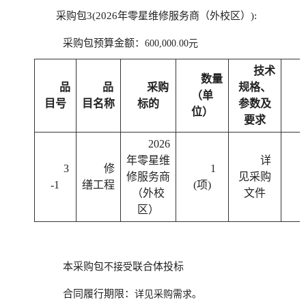
采购包3(2026年零星维修服务商（外校区）):
采购包预算金额：
600,000.00元
技术
数量
品
品
采购
规格、
（单
目号
目名称
标的
参数及
位）
要求
2026
年零星维
详
3
修
1
修服务商
见采购
-1
缮工程
(项)
（外校
文件
区）
本采购包
联合体投标
不接受
合同履行期限：
详见采购需求。