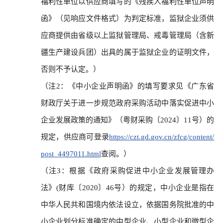
福利性单位以供应商填写的《残疾人福利性单位声明
函》（见响应文件格式）为判定标准，监狱企业须供
应商提供由省级以上监狱管理局、戒毒管理局（含新
疆生产建设兵团）出具的属于监狱企业的证明文件，
否则不予认定。）
（注2：《中小企业声明函》的填写要求见《广东省
财政厅关于进一步规范政府采购活动中落实促进中小
企业发展政策的通知》（粤财采购〔2024〕11号）的
规定，供应商可登录
https://czt.gd.gov.cn/zfcg/content/
post_4497011.html
查阅。）
（注3：根据《政府采购促进中小企业发展管理办
法》(财库〔2020〕46号）的规定，中小企业是指在
中华人民共和国境内依法设立，依据国务院批准的中
小企业划分标准确定的中型企业、小型企业和微型企