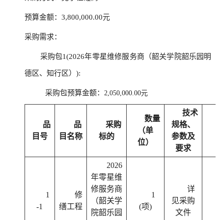
预算金额：3,800,000.00元
采购需求：
采购包1(2026年零星维修服务商（韶关学院韶乐园明
德区、知行区）):
采购包预算金额：
2,050,000.00元
技术
数量
品
品
采购
规格、
（单
目号
目名称
标的
参数及
位）
要求
2026
年零星维
修服务商
详
1
修
1
（韶关学
见采购
-1
缮工程
(项)
院韶乐园
文件