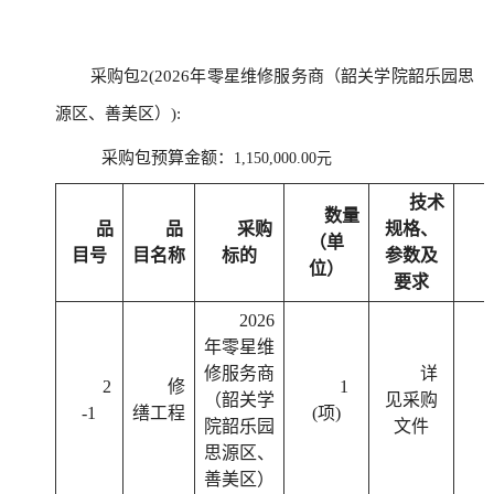
采购包2(2026年零星维修服务商（韶关学院韶乐园思
源区、善美区）):
采购包预算金额：
1,150,000.00元
技术
数量
品
品
采购
规格、
（单
目号
目名称
标的
参数及
位）
要求
2026
年零星维
修服务商
详
2
修
1
（韶关学
见采购
-1
缮工程
(项)
院韶乐园
文件
思源区、
善美区）