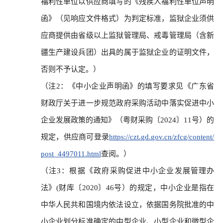
福利性单位以供应商填写的《残疾人福利性单位声明
函》（见响应文件格式）为判定标准，监狱企业须供
应商提供由省级以上监狱管理局、戒毒管理局（含新
疆生产建设兵团）出具的属于监狱企业的证明文件，
否则不予认定。）
（注2：《中小企业声明函》的填写要求见《广东省
财政厅关于进一步规范政府采购活动中落实促进中小
企业发展政策的通知》（粤财采购〔2024〕11号）的
规定，供应商可登录
https://czt.gd.gov.cn/zfcg/content/
post_4497011.html
查阅。）
（注3：根据《政府采购促进中小企业发展管理办
法》(财库〔2020〕46号）的规定，中小企业是指在
中华人民共和国境内依法设立，依据国务院批准的中
小企业划分标准确定的中型企业、小型企业和微型企