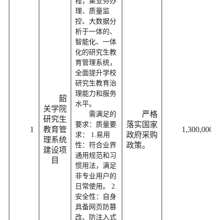
程，集业务办
理、质量监
控、大数据分
析于一体的、
智能化、一体
化的研究生教
育管理系统，
全面提升学校
研究生教育治
理能力和服务
韶
水平。
关学院
严格
需满足的
研究生
落实国家
要求：质量要
1
教育管
1,300,000.0
政府采购
求： 1.易用
理系统
政策。
性：符合业界
建设项
通用规范和习
目
惯用法，满足
非专业用户的
日常使用。 2.
安全性：自身
具备网页防篡
改、防注入式