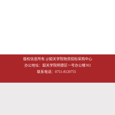
版权信息所有 @韶关学院物资招标采购中心
办公地址：韶关学院明德区一号办公楼302
联系电话：0751-8120755