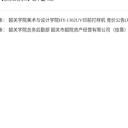
条：
韶关学院美术与设计学院HY-1302UV印前打样机 竞价公告(JJ2511
条：
韶关学院总务后勤部 韶关市韶院资产经营有限公司（挂靠）医务室（挂靠）幼儿园（挂靠