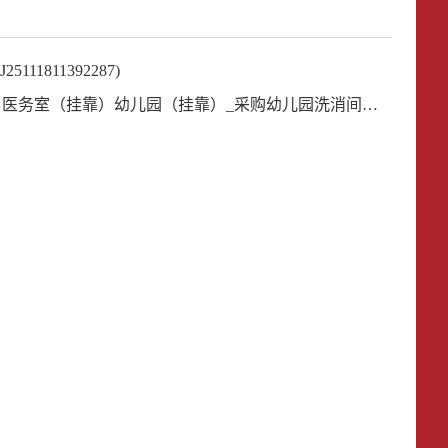
1811392287)
）_采购幼儿园洗消间洗碗机 竞价公告(JJ25111218145944)