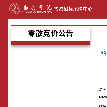
零散竞价公告
韶
韶关
(JJ2
附件