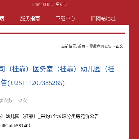
2026年8月9日 星期日
度
服务指南
下载中心
旧网站地址
当前位置:
首页
>
零散竞价公告
> 正文
公司（挂靠）医务室（挂靠）幼儿园（挂
5111207385265)
读次数：
52
次
）幼儿园（挂靠）_采购1个垃圾分类房竞价公告
/billGuid/58140）