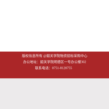
版权信息所有 @韶关学院物资招标采购中心
办公地址：韶关学院明德区一号办公楼302
联系电话：0751-8120755