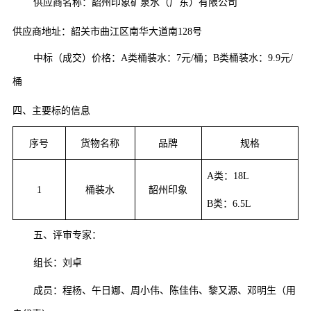
供应商名称：韶州印象矿泉水（广东）有限公司
供应商地址：
韶关市曲江区南华大道南
128号
中标（成交）价格：
A类桶装水：7元/桶；B类桶装水：9.9元/
桶
四、
主要标的信息
序号
货物名称
品牌
规格
A类：18L
1
桶装水
韶州印象
B类：6.5L
五、评审专家：
组长：刘卓
成员：程杨、午日娜、周小伟、陈佳伟、黎又源、邓明生（用