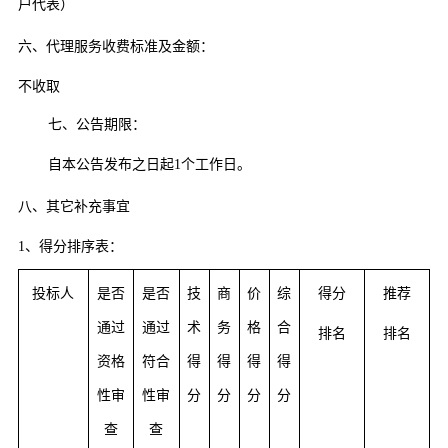
户代表）
六、代理服务收费标准及金额：
不收取
七、公告期限
：
自本公告发布之日起
1个工作日。
八、其它补充事宜
1、得分排序表：
投标人
是否
是否
技
商
价
综
得分
推荐
通过
通过
术
务
格
合
排名
排名
资格
符合
得
得
得
得
性审
性审
分
分
分
分
查
查