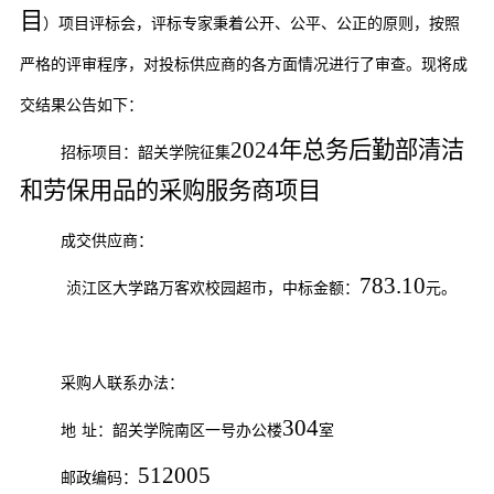
目
）
项目
评标会，评标专家秉着公开、公平、公正的原则，按照
严格的评审程序，对投标供应商的各方面情况进行了审查。现将
成
交
结果公告如下：
2024年总务后勤部清洁
招标项目：韶关学院征集
和劳保用品的采购服务商项目
成交
供应商：
783.10
浈江区大学路万客欢校园超市，中标金额：
元。
采购人联系办法：
30
4
地
址：韶关学院南区一号办公楼
室
512005
邮政编码：