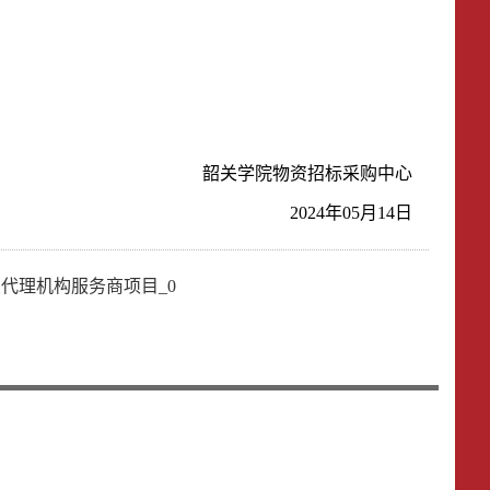
韶关学院
物资招标采购中心
20
24
年
05
月
14
日
年拍卖代理机构服务商项目_0