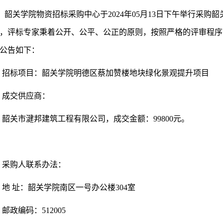
韶关学院
物资招标采购中心
于
20
24
年
05
月
13
日
下
午举行采购
韶
，评标专家秉着公开、公平、公正的原则，按照严格的评审程序
公告如下：
招标项目：
韶关学院明德区蔡加赞楼地块绿化景观提升项目
成交
供应商：
韶关市湕邦建筑工程有限公司
，
成交
金额：
99800
元。
采购人联系办法：
地
址：韶关学院南区一号办公楼
30
4
室
邮政编码：
512005