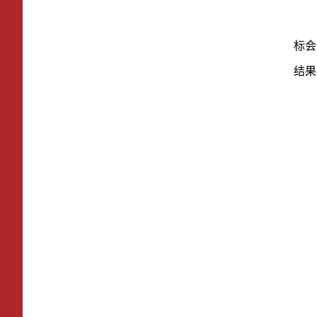
标会
结果