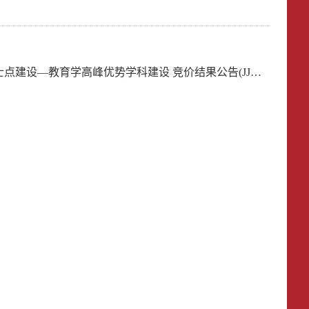
优势学科建设 竞价结果公告(JJ25082615444920)