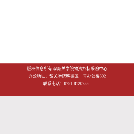
版权信息所有 @韶关学院物资招标采购中心
办公地址：韶关学院明德区一号办公楼302
联系电话：0751-8120755