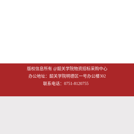
版权信息所有 @韶关学院物资招标采购中心
办公地址：韶关学院明德区一号办公楼302
联系电话：0751-8120755