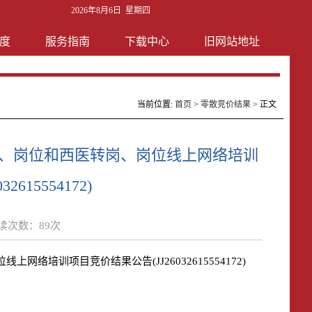
2026年8月6日 星期四
度
服务指南
下载中心
旧网站地址
当前位置:
首页
>
零散竞价结果
> 正文
岗、岗位和西医转岗、岗位线上网络培训
615554172)
读次数：
89
次
络培训项目竞价结果公告(JJ26032615554172)