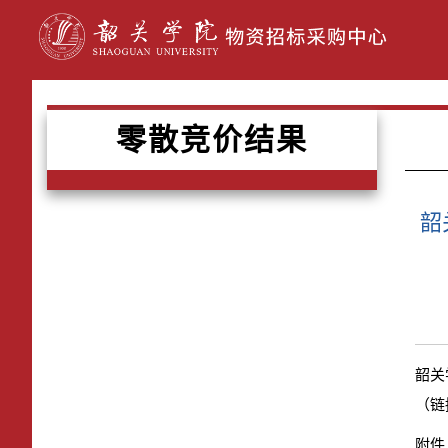
零散竞价结果
韶
韶关
（链接：
附件