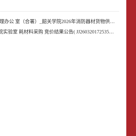
6年消防器材货物供应商 竞价结果公告( JJ26041016111561 )
耗材料采购 竞价结果公告( JJ26032017253549 )