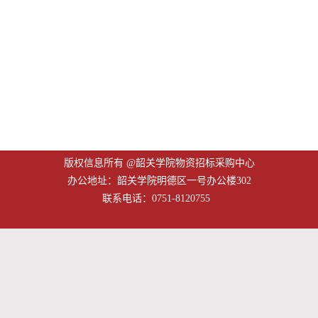
版权信息所有 @韶关学院物资招标采购中心
办公地址：韶关学院明德区一号办公楼302
联系电话：0751-8120755