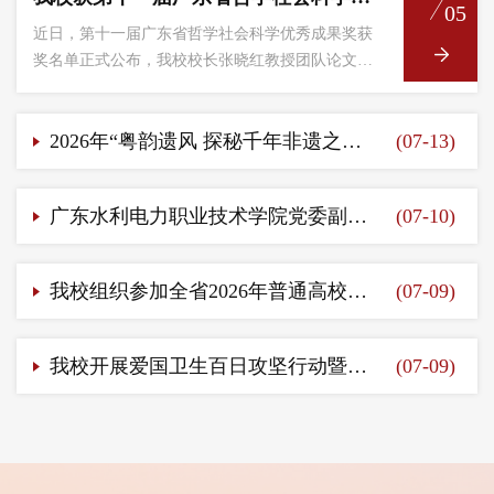
05
近日，第十一届广东省哲学社会科学优秀成果奖获
奖名单正式公布，我校校长张晓红教授团队论文
《新文科背景下外语学科创新实践与学术反思》荣
获二等奖。
2026年“粤韵遗风 探秘千年非遗之旅”粤北珠玑文化历史研学营顺利结营
(07-13)
广东水利电力职业技术学院党委副书记张林茂一行来校交流
(07-10)
我校组织参加全省2026年普通高校招生录取工作动员视频会议
(07-09)
​我校开展爱国卫生百日攻坚行动暨暑假前校园安全检查
(07-09)