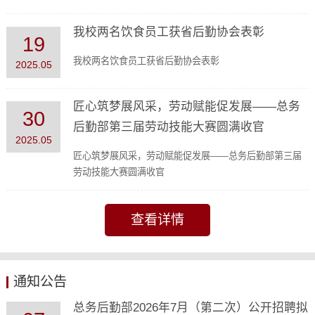
我校两名饮食员工获省后勤协会表彰
19
我校两名饮食员工获省后勤协会表彰
2025.05
匠心筑梦展风采，劳动赋能促发展——总务
30
后勤部第三届劳动技能大赛圆满收官
2025.05
匠心筑梦展风采，劳动赋能促发展——总务后勤部第三届
劳动技能大赛圆满收官
查看详情
通知公告
总务后勤部2026年7月（第二次）公开招聘拟