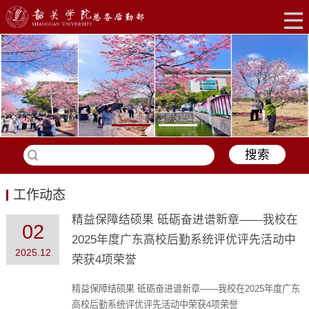
工作动态
精益保障结硕果 砥砺奋进谱新章——我校在
02
2025年度广东高校后勤系统评优评先活动中
2025.12
荣获4项荣誉
精益保障结硕果 砥砺奋进谱新章——我校在2025年度广东
高校后勤系统评优评先活动中荣获4项荣誉