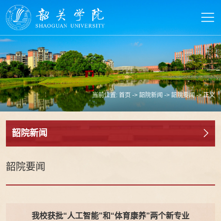
当前位置:
首页
->
韶院新闻
->
韶院要闻
-> 正文
韶院新闻
韶院要闻
我校获批“人工智能”和“体育康养”两个新专业