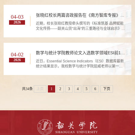
“1D/3D Heterojunction for High-Efficiency Hole-
Transport Layer-Free Carbon-Based Wide-Bandgap
Perovskite Solar Cells”的研究论文。
张晓红校长两篇咨政报告在《南方智库专报》刊
04-03
载并获省领导批示
2026
近期，校长张晓红教授牵头撰写的《标准筑基 品牌赋能
文化传扬——韶关山货“出海”的三重路径与全球启示》
《以“红超”小球激活粤赣湘“红三角”区域协同发展大动
能》等两篇咨政报告，被广东省社科联《南方智库专
报》刊载，并获得省委、省政府领导批示。
数学与统计学院教师论文入选数学领域ESI前1%
04-02
高被引论文
2026
近日，Essential Science Indicators（ESI）数据库最新
统计结果显示，我校数学与统计学院屈威老师以第一作
者身份在国际学术期刊《Numerical Linear Algebra with
Applications》发表的论文“A Novel Fourth-Order
Scheme for Two-Dimensional Riesz Space Fractional
Nonlinear Reaction-Diffusion Equations and Its
共34条
上页
1
2
3
4
5
6
下页
Optimal Preconditioned Solver”入选数学领域 ESI 前
1% 高被引论文。