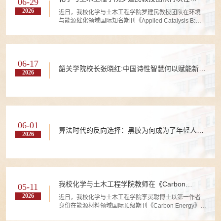
06-29
《Applied Catalysis B: Environment and
2026
近日，我校化学与土木工程学院罗建民教授团队在环境
Energy》上发表论文
与能源催化领域国际知名期刊《Applied Catalysis B:
Environment and Energy》（中国科学院一区TOP期
刊，IF=19.6）发表题为“Lu single atoms create long-
lived interlayer charge highways for efficient visible-
light CO2 photoconversion”的研究论文。
06-17
韶关学院校长张晓红:中国诗性智慧何以赋能新闻
2026
传播学建设
06-01
算法时代的反向选择：黑胶为何成为了年轻人的
2026
偏爱
我校化学与土木工程学院教师在《Carbon
05-11
Energy》发表重要研究成果
2026
近日，我校化学与土木工程学院李灵聪博士以第一作者
身份在能源材料领域国际顶级期刊《Carbon Energy》
（中国科学院一区TOP期刊，IF: 24.2）上发表了题为