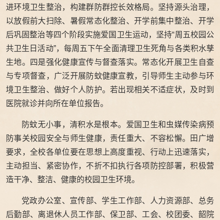
进环境卫生整治，构建群防群控长效格局。坚持源头治理，
以放假前大扫除、暑假常态化整治、开学前集中整治、开学
后巩固整治等四个阶段实施爱国卫生运动，坚持“周五校园公
共卫生日活动”，每周五下午全面清理卫生死角与各类积水孳
生地。四是强化健康宣传与督查落实。常态化开展卫生自查
与专项督查，广泛开展防蚊健康宣教，引导师生主动参与环
境卫生整治、做好个人防护。若出现相关不适症状，及时到
医院就诊并向所在单位报告。
防蚊无小事，清积水是根本。爱国卫生和虫媒传染病预
防事关校园安全与师生健康，责任重大、不容松懈。
田广增
要求，
全校各单位要在思想上高度重视、行动上迅速落实，
主动担当、紧密协作，不折不扣执行各项防控部署，积极营
造干净、整洁、健康的校园卫生环境。
党政办公室、宣传部、学生工作部、人力资源部、总务
后勤部、离退休人员工作部、保卫部、工会、校团委、韶院