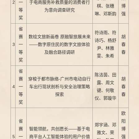
2
一
于电商服务补救质量的消费者行
棋、张穗
博
等
为意向调查研究
琳、邓斯韵
强
奖
省
符诗雨、符
赛
数绘文旅新画卷 原融智旅展未来
胡
诗巧、杨舒
3
一
——数字原住民的数字文旅体验
春
尹、林雅
等
及融合路径调研
春
雯、朱希
奖
省
陈洁茵、田
赛
穿梭于都市脉络-广州市电动自行
胡
露、周文
4
一
车出行现状剖析与安全治理策略
春
键、何敬
等
探索
春
仪、郭璇华
奖
欧
省
阳
郑宇涵、邓
赛
智能领航，共创愿长——基于电
博
雅文、荣
5
一
商平台人工智能体验的用户价值
强