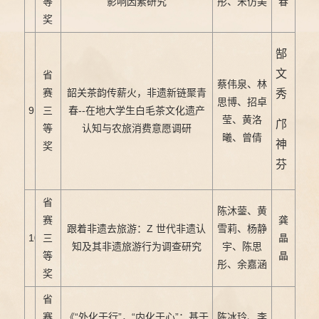
等
影响因素研究
彤、宋仿美
春
奖
郜
文
省
蔡伟泉、林
赛
韶关茶韵传薪火，非遗新链聚青
秀
思博、招卓
9
三
春--在地大学生白毛茶文化遗产
莹、黄洛
邝
等
认知与农旅消费意愿调研
曦、曾倩
神
奖
芬
省
陈沐蓥、黄
赛
龚
跟着非遗去旅游：Z 世代非遗认
雪莉、杨静
10
三
晶
知及其非遗旅游行为调查研究
宇、陈思
等
晶
彤、余嘉涵
奖
省
赛
《“外化于行”，“内化于心”：基于
陈冰玲、李