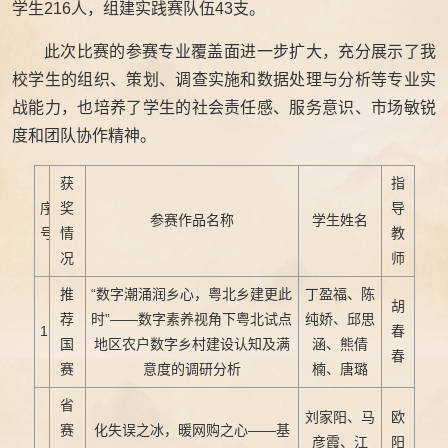
学生216人，组建实践赛队伍43支。
此次比赛的参赛专业覆盖面进一步扩大，充分展示了我
校学生的组织、策划、调查实施和数据处理与分析等专业实
战能力，也培养了学生的社会责任感、服务意识、市场敏锐
度和团队协作精神。
获
指
序
奖
导
参赛作品名称
学生姓名
号
情
教
况
师
推
“数字潮涌润乡心，粤北乡建更此
丁盈福、陈
胡
荐
时”——数字素养视角下粤北试点
纯娇、邱思
1
春
国
地区农户数字乡村建设认知及满
涵、熊倩
春
赛
意度的调研分析
楠、唐璐
省
刘家阳、马
欧
赛
化失误之冰，暖网购之心——基
彦霞、江
阳