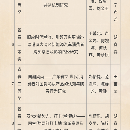
琳、敖蜜
等
共创机制研究
宁
雪、刘金玉
奖
宾
瑶
省
王馨北、卢
赛
顺应时代潮流，引领万象更“新”-
胡
金娣、何婉
6
二
粤港澳大湾区新能源汽车消费者
春
婷、何秋
等
购买意愿及影响路径研究
春
燕、黄梦琪
奖
省
赛
国潮风尚——广东省“Z 世代”消
郑怡捷、范
田
7
二
费者对国货彩妆产品的认知与购
迦瑜、陈静
苗
等
买行为研究
芝、黄静
苗
奖
省
赛
双“零”新势力，打卡“潮”动力——
陈衍乐、胡
胡
8
二
网生代“网红打卡地”旅游意愿及
岁平、陈梓
春