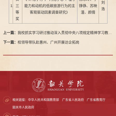
刘
11
三
能力和动机的低碳旅游行为的主
铮铮、苏映
浩
等
客观驱动因素调查研究》
潼、颜倩
奖
上一篇：
我校抓实学习研讨推动深入贯彻中央八项规定精神学习教育
走深走实
下一篇：
校领导带队赴惠州、广州开展访企拓岗
相关链接：
中华人民共和国教育部
广东省人民政府
广东省教育厅
韶关市人民政府