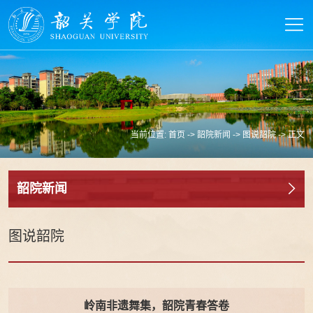
当前位置:
首页
->
韶院新闻
->
图说韶院
-> 正文
韶院新闻
图说韶院
岭南非遗舞集，韶院青春答卷