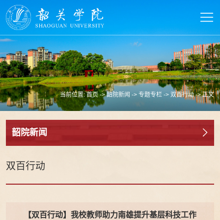
当前位置:
首页
->
韶院新闻
->
专题专栏
->
双百行动
-> 正文
韶院新闻
双百行动
【双百行动】我校教师助力南雄提升基层科技工作