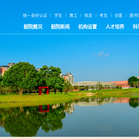
|
|
|
|
|
|
统一身份认证
学生
教工
校友
考生
访客
图书
韶院概况
韶院新闻
机构设置
人才培养
科