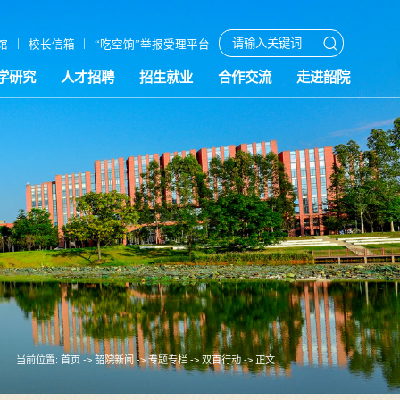
|
|
馆
校长信箱
“吃空饷”举报受理平台
学研究
人才招聘
招生就业
合作交流
走进韶院
当前位置:
首页
->
韶院新闻
->
专题专栏
->
双百行动
-> 正文