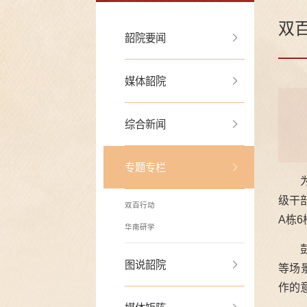
双
韶院要闻
媒体韶院
综合新闻
专题专栏
级干
双百行动
A栋
华南研学
图说韶院
等场
作的