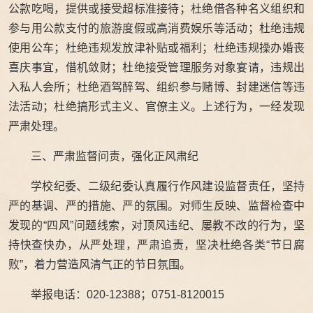
公款吃喝，提供或接受超标准接待；杜绝借各种名义组织和
参与用公款支付的旅游度假或高消费娱乐等活动；杜绝违规
使用公车；杜绝违规发放津补贴或福利；杜绝违规操办婚丧
喜庆事宜，借机敛财；杜绝接受管理服务对象宴请，违规出
入私人会所；杜绝酒驾醉驾、组织参与赌博、封建迷信等违
法活动；杜绝搞形式主义、官僚主义。上述行为，一经发现
严肃处理。
三、严肃监督问责，强化正风肃纪
学校纪委、二级纪委认真履行作风建设监督责任，坚持
严的基调、严的措施、严的氛围。对师生反映、监督检查中
发现的“四风”问题线索，对顶风违纪、屡教不改的行为，坚
持快查快办，从严处理，严肃追责，坚决杜绝各类“节日腐
败”，着力营造风清气正的节日氛围。
举报电话：020-12388；0751-8120015