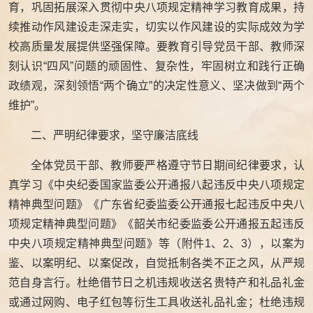
育，巩固拓展深入贯彻中央八项规定精神学习教育成果，持
续推动作风建设走深走实，切实以作风建设的实际成效为学
校高质量发展提供坚强保障。要教育引导党员干部、教师深
刻认识“四风”问题的顽固性、复杂性，牢固树立和践行正确
政绩观，深刻领悟“两个确立”的决定性意义、坚决做到“两个
维护”。
二、严明纪律要求，坚守廉洁底线
全体党员干部、教师要严格遵守节日期间纪律要求，认
真学习《中央纪委国家监委公开通报八起违反中央八项规定
精神典型问题》《广东省纪委监委公开通报七起违反中央八
项规定精神典型问题》《韶关市纪委监委公开通报五起违反
中央八项规定精神典型问题》等（附件1、2、3），以案为
鉴、以案明纪、以案促改，自觉抵制各类不正之风，从严规
范自身言行。杜绝借节日之机违规收送名贵特产和礼品礼金
或通过网购、电子红包等衍生工具收送礼品礼金；杜绝违规