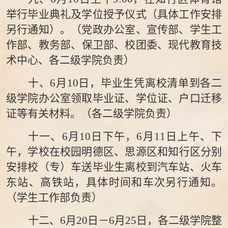
举行毕业典礼及学位授予仪式（具体工作安排
另行通知）。（
党政办公室
、
宣传部、
学生
工
作部
、教务
部
、
保卫部、校团委、现代教育技
术中心、
各二级学院
负责）
十、
6月
10
日，
毕业生凭离校清单到各二
级学院办公室领取毕业证、学位证、户口迁移
证等有关材料。（各二
级学院负责）
十一、
6月
10
日下午，
6月
11
日上午、下
午
，学校在校园
明德
区、
思源
区和
知行
区分别
安排校（专）车送毕业生离校到汽车站、火车
东站、高铁站，具体时间和车次另行通知。
（
学生工作部
负责
）
十二、
6月
20
日
－
6
月
25
日，各二级学院整