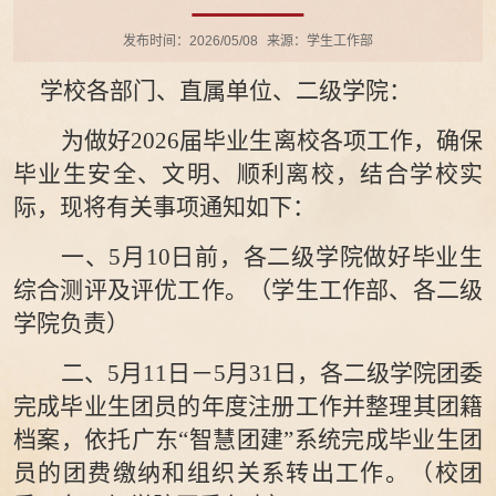
发布时间：2026/05/08
来源：学生工作部
学校各部门、直属
单位、
二级学院：
为做好
20
26
届毕业生离校各项工作，确保
毕业生安全、文明、顺利离校，结合学校实
际，现将有关事项通知如下：
一、
5月
10
日前，各二级学院做好毕业生
综合测评及评优工作。（学生
工作部、各二级
学院
负责）
二、
5月
11
日
－
5
月
31
日，各二级学院团委
完成毕业生团员的年度注册工作并整理其团籍
档案，依托广东
“智慧团建”系统完成毕业生团
员的团费缴纳和组织关系转出工作。（校团