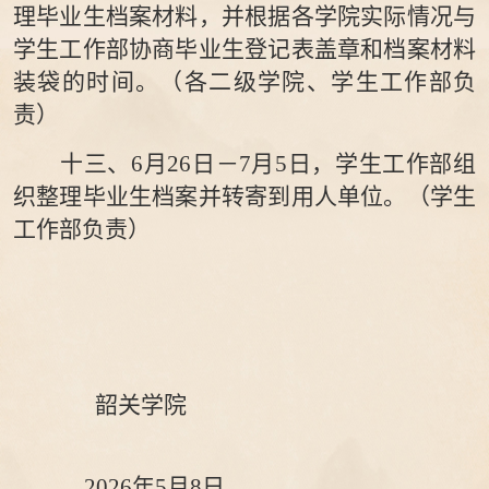
理毕业生档案材料
，
并根据各学院实际情况与
学生工作部
协商毕业生登记表盖章和档案材料
装袋的时间。（各二
级学院、
学生工作部
负
责）
十三、
6
月
26
日
－
7月
5
日，学生
工作部
组
织整理毕业生档案并转寄到用人单位。（学生
工作部
负责）
韶关学院
20
26
年
5
月8
日