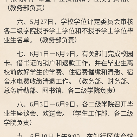
（教务
部
负责）
六、
5
月
27日
，学校学位评定委员会审核
各二级学院授予学士学位和不授予学士学位
毕
业
生名单。（教务
部
负责）
七、
6月
1
日
－
6月
9
日，有关部门完成校园
卡
、
借书证的
销户和退款工作，并在毕业生离
校前做好学生
的学费、住宿费催缴和清缴、
宿
舍水电费收缴清退工作。（
教务部、财务部
、
总务
后勤
部
、
图书馆、各二级学院
负责
）
八、
6
月
5
日
－
6月
9
日，各二级学院召开毕
业生座谈会
、
欢送会。（学生
工作部
、
各二
级
学院负责）
九、
6月
10日
上午
9
:
0
0，在
知行区
体育馆