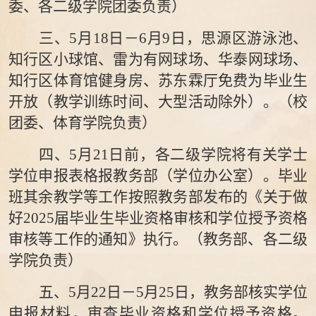
委、各二级学院团委负责）
三、
5
月
18
日
－
6月
9
日，
思源
区游泳池
、
知行
区小球馆
、
雷
为有
网球场
、
华泰网球场
、
知行
区体育馆健身房、苏东霖厅免费为毕业生
开放（教学训练时间、大型活动除外）。（校
团委、体育学院负责）
四、
5
月
21
日前，各二级学院将有关学士
学位申报表格报教务
部
（学位办公室）。
毕业
班其余教学
等
工作按照教务
部
发布的《关于做
好
202
5
届毕业生毕业资格审核和学位授予资格
审核等工作的通知》执行。
（教务
部
、
各二
级
学院负责）
五、
5
月
22
日
－
5
月
25
日，教务
部
核实学位
申报材料，审查毕业资格和学位
授予
资格。