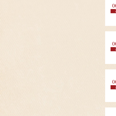
0
0
0