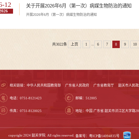
6-12
关于开展2026年6月（第一次）病媒生物防治的通知
2026
开展2026年6月（第一次）病媒生物防治的通知
...
共3022条
上页
1
6
7
8
9
10
相关链接：
中华人民共和国教育部
广东省人民政府
广东省教育厅
韶关市人民政
电话：0751-8121423
邮编：512005
传真：0751-8120025
地址：中国.广东省.韶关市浈江区大学路28
copyright 2024 韶关学院. All rights reserved.
备案号：粤ICP备14094835号