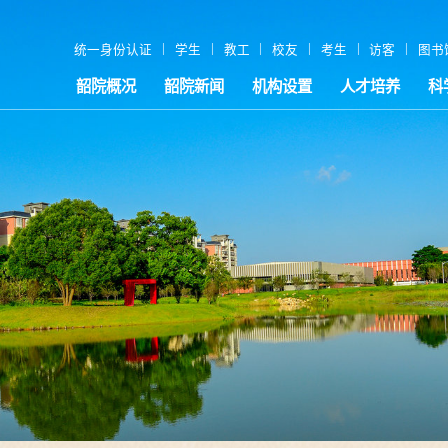
|
|
|
|
|
|
统一身份认证
学生
教工
校友
考生
访客
图书
韶院概况
韶院新闻
机构设置
人才培养
科