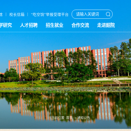
|
|
馆
校长信箱
“吃空饷”举报受理平台
学研究
人才招聘
招生就业
合作交流
走进韶院
当前位置:
首页
->
通知公告