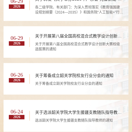
06-29
学生智能体应用创新大赛的通知》的通知
2026
各二级学院、有关部门：为深入贯彻落实《教育强国建
设规划纲要（2024—2035）》和国务院“人工智能+”行动
部署精神，推动人工智能技术在教育教学、社会服务领
域的深度应用，打造“人工智能+产业服务”融合创新生
态，提升大学生人工智能素养与智能化实践创新能力，
由广东省本科高校人工智能人才培养教学指导委员会指
关于开展第八届全国高校混合式教学设计创新大
06-29
导、韩山师范学院主办，华南理工大学、佛山大学协
赛校级选拔赛的通知
办，共同发起2026年广东省“元智新潮”大学生智能体应
2026
关于开展第八届全国高校混合式教学设计创新大赛校级
用创新大赛（以下简称大赛）...
选拔赛的通知
06-26
关于筹备成立韶关学院校友行业分会的通知
2026
关于筹备成立韶关学院校友行业分会的通知
06-24
关于选派韶关学院大学生援疆支教随队指导教师
2026
的通知
选派韶关学院大学生援疆支教随队指导教师的通知