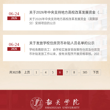
关于2026年中央支持地方高校改革发展资金（清
06-24
算部分）安排项目的公示
2026
关于2026年中央支持地方高校改革发展资金（清算部
分）安排项目的公示
关于发放学校住房货币补贴人员名单的公示
06-24
2026
学校各教职员工：自学校实施享受政策性住房及住房货
币补贴发放工作以来，按有关程序开展资格审核。2026
年第一批共有21人符合发放规定（具体名单详见附
件），现将符合资格的人员名单进行公示。公示时
间:2026年6月24日至2026年6月26日，共3日。公示期
间，如对公示内容有异议，请以书面形式向学校总务后
...
...
共3025条
上页
1
4
5
6
7
8
505
下页
勤部反映。以个人名义反映情况的，请提供真实姓名
（并签名）、联系方式和反映事项的证明材料等；以单
位名义反映情况的，请提供单位名称（...