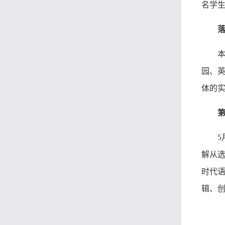
名学
园、
体的
解从选
时代语
辑、