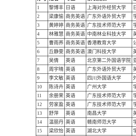
1
黎博丰
日语
上海对外经贸大学
2
梁康愉
商务英语
广东外语外贸大学
3
黄婷婷
商务英语
广东技术师范大学
4
林雅慧
商务英语
中南林业科技大学
5
曹雨荞
商务英语
香港教育大学
6
丘静雯
商务英语
澳门科技大学
7
吴倩
英语
北京第二外国语学院
8
周宇晴
英语
广东外语外贸大学
9
李文敏
英语
四川外国语大学
10
陈诗卉
英语
广州大学
11
余册荣
英语
广东技术师范大学
12
劳家盈
英语
广东技术师范大学
13
舒萍
英语
南昌大学
14
温丽丹
英语
赣南师范大学
15
梁欣怡
英语
湖北大学