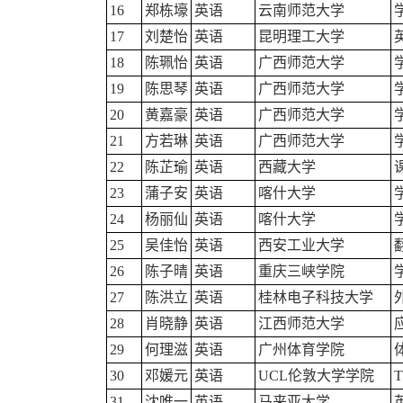
16
郑栋壕
英语
云南师范大学
17
刘楚怡
英语
昆明理工大学
18
陈珮怡
英语
广西师范大学
19
陈思琴
英语
广西师范大学
20
黄嘉豪
英语
广西师范大学
21
方若琳
英语
广西师范大学
22
陈芷瑜
英语
西藏大学
23
蒲子安
英语
喀什大学
24
杨丽仙
英语
喀什大学
25
吴佳怡
英语
西安工业大学
26
陈子晴
英语
重庆三峡学院
27
陈洪立
英语
桂林电子科技大学
28
肖晓静
英语
江西师范大学
29
何理滋
英语
广州体育学院
30
邓媛元
英语
UCL伦敦大学学院
31
沈唯一
英语
马来亚大学