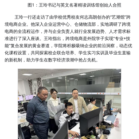
1
图
：王玲书记与英文名著精读训练馆创始人合照
王玲一行还走访了由学
优秀校友何志高朗
创办的
“
艺潮馆
”
跨
校
境电商企业。
深入企业运营中心、仓储物流部，实地调研了跨境
他
电商的全流程运作，并与企业负责人就行业发展趋势、人才需求标
准进行了深入座谈。王玲指出，跨境电商是外院
学子实现
“
专业
+
技
能
”
复合发展的黄金赛道，学院将积极吸纳企业的前沿洞察，动态优
化课程设置，共同探索校企联合培养、学生实习实训及毕业生直输
的新机制，助力学生在数字经济浪潮中抢占先机。