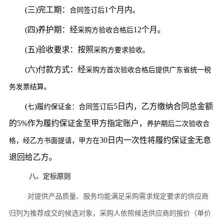
(三)完工期：
1个月内
合同签订后
。
(四)养护期：经
12个月。
采购
方验收合格后
(五)验收要求：按照
采购
方要求验收。
(六)付款方式：经
采购
方
首次
验收合格后提供广东省统一税
务发票结算。
(
)
5日内，乙方缴纳合同总金额
七
履约保证金：
合同签订后
的
5
%作为履约保证金至甲方指定账户，
养护期后二次验收合
30日内一次性将履约保证金无息
格
，经乙方书面提请，甲方在
退回给乙方。
八、定标原则
对提供产品质量、服务均能满足采购需求规定要求的供应商
归列为推荐成交的候选对象，采购人依照候选供应商的报价（单价