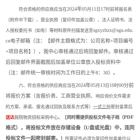
2024年0
5
11
1
7
符合资格的供应商应当在
月
日
时前将报名表
（附件中下载）、营业执照（复印件加盖公章）、法人证明书、法
sgxyzbzx@sgu.edu.
人授权委托书（如有）等材料原件扫描发送至
cn电子邮箱（注：【邮件主题格式为：公司名称+项目编号
+项目名称】），我中心审核通过后将回复邮件。审核通过
后回复邮件界面截图后加盖单位公章放入投标资料中
（注：邮件统一审核时间为工作日的上午8：30）。
2024年0
5
13
10
0
0分前
六、符合资格的供应商应当在
月
日
时
将报价方案（含报价表、工商营业执照、
响应询价文件需求
的
方案、承诺、报名通过回执及联系方式等）
一式三份
密封盖章后
PDF
送达
我院物资招标采购中心。
【
同时需提供投标文件电子档（
格式），将投标文件放在存储设备（U盘或光盘）中，连同
投标文件一起密封邮寄。
】
所需证件必须为复印件加盖单位公