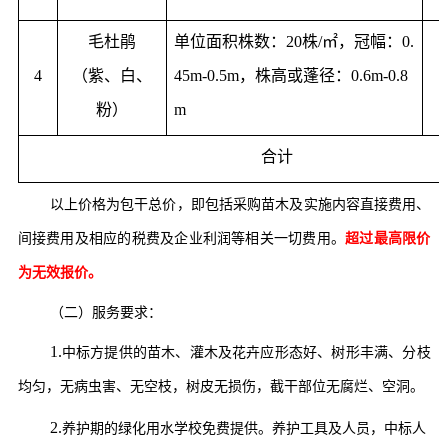
毛杜鹃
单位面积株数：20株/
㎡
，冠幅：0.
4
（紫、白、
45m-0.5m，株高或蓬径：0.6m-0.8
粉）
m
合计
以上价格为
包干总价，
即包括
采购苗木及实施内容直接费用、
间接费用及相应的税费及企业利润等相关一切费用。
超过最高限价
为无效报价。
（二）
服务要求
：
1
.
中标
方提供的
苗
木
、
灌木及花卉
应形态好、树形丰满、分枝
均匀，无病虫害、无空枝，树皮无损伤，截干部位无腐烂、空洞。
2.
养护期的绿化用水学校免费提供。养护工具及人员，中标人