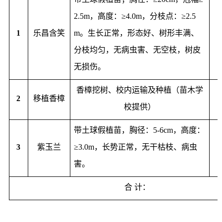
2.5m
，
高度：≥4.0m，分枝点：≥2.5
1
乐昌含笑
m。生长正常，形态好、树形丰满、
分枝均匀，无病虫害、无空枝，树皮
无损伤。
香樟挖树、校内运输及种植（苗木学
2
移植香樟
校提供）
带土球假植苗，胸径：5-6cm，高度：
3
紫玉兰
≥3.0m，长势正常，无干枯枝、病虫
害。
合 计：