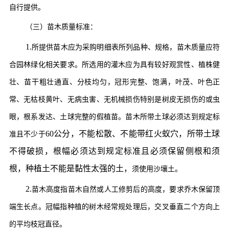
自行提供。
（三）
苗
木质量标准
：
1
.
所提供
苗
木应为采购明细表所列品种、规格，苗木质量应符
合园林绿化相关要求。所选用的
灌
木应为具有较好观赏性、植株健
壮、苗干粗壮通直、分枝均匀，冠形完整、饱满，叶茂、叶色正
常、无枯枝黄叶、无病虫害、无机械损伤特别是树皮无损伤的或虫
眼，根系发达、土球完整的假植苗。苗木所带土球必须达到规定标
60公分，不能松散、不能带红火蚁穴，所带土球
准且不少于
不得破损，根幅必须达到规定标准且必须保留侧根和须
根，种植土不能是黏性太强的土，
须
使用沙壤土。
2
.
苗木高度指苗木自然或人工修剪后的高度，要求乔木保留顶
端生长点。冠幅指种植的树木经常规处理后，交叉垂直二个方向上
的平均枝冠直径。