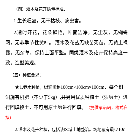
（四）灌木及花卉质量标准：
1.生长旺盛，无干枯枝、病虫害。
2.适时开花，花朵鲜艳，叶面洁净，无尘灰，无蜘蛛
网，无非季节性黄叶。 灌木及花丛无缺苗死苗，无黄土裸
露，无杂草。保持土面平整。同类灌木及花卉保持高度一
致，造型美观。
（
五
）
种植要求
：
★
1.
100cm×100cm×100cm，每个树
乔木种植，树洞规格
洞施有机肥（不少于5kg）,并另用优质种植土（沙壤土）进
行回填换土，不可用原土壤进行回填。
（
提供承诺函，格式自
拟）
2.
10c
灌木及花卉
种植，包括该区域土地整治。场地覆有最少