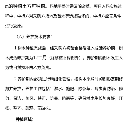
m的种植土方可种植。
场地
平整时需清除杂草，
项目入场实施过
程中，中标方对采购方场地及苗木等造成破坏的，中标方应无条件
进行复原
。
（
六
）
养护技术要求
：
1
.
树木种植完成后，经
采购
方初验合格后进入成活养护期，树
12个月
木成活养护期为
（除移植香樟树外）
，
养护期内树木发生人
为或自然损坏由乙方负责。
2
.
养
护期内必须进行精细化管理，按树木采购时的树形定期修
剪并养护，养护工作包括：淋水、施肥、除杂草、病虫害防治、修
剪、保洁、防风、扶正、防暑、防寒等，确保树木生长势良好，旺
盛、整齐
、美观、无缺株
。
种植区域：