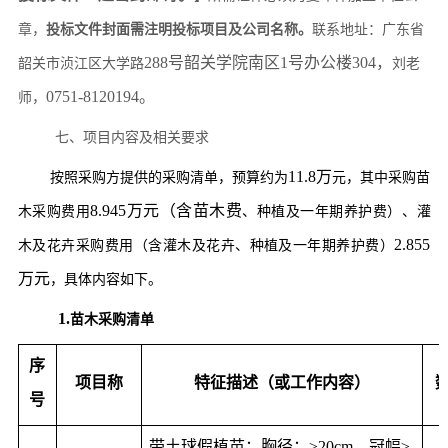
章，
投标文件封面需注明投标项目及公司名称。
联系地址：广东省
288号韶关学院南区1号办公楼304，
韶关市浈江区大学路
刘
老
0751-8120194。
师，
七、项目内容及相关要求
11.8万
按照
采购方
提供的采购清单，预算约为
元
，其中采购苗
8.945万元（含苗木费
木采购
费用
、
种植及一年期养护费）、灌
2.855
木及花卉采购
费用（
含灌木及花卉、种植及一年期养护费
）
万元
，
具体内容如下。
1.
苗木
采购清单
序
项目称
特征描述（或工作内容）
号
带土球假植苗；
胸径：≥20cm
，
冠幅≥