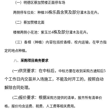
（一）明德区蔡加赞楼正面停车场
16株乐昌含笑及部分
两侧停车位处：种植
灌木及花卉
。
（二）蔡加赞楼北面
4株及部分
楼梯两侧小花池：紫玉兰
灌木及花卉
。
（三）香樟（种植）内容包括挖香樟、校内运输，在甲方指
定的地点种植。
八、
采购项目商务要求
(一)供货要求：在中标后，
5
中标方
要在收到
采购
方通知后
个工作日内交苗并入场施工，不能及时开工的，按照自动
解除合同处理。
(二)报价要求：根据
采购
方提供的清单，报
齐
所有清单价
格
，报价均含运费、税费、人工费等相关费用。