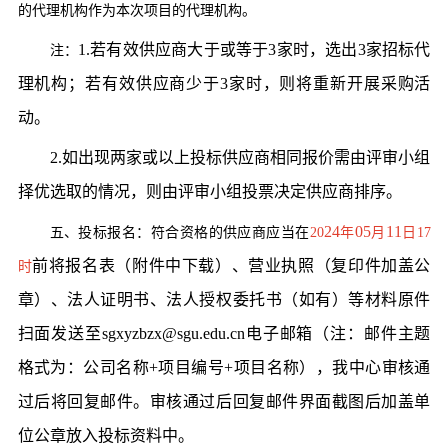
的代理机构作为本次项目的代理机构。
1.若有效供应商大于或等于3家时，选出3家招标代
注：
理机构；若有效供应商少于3家时，则将重新开展采购活
动。
2.如出现两家或以上投标供应商相同报价需由评审小组
择优选取的情况，则由评审小组投票决定供应商排序。
24
05
11
五、投标报名：符合资格的供应商应当在
20
年
月
日
17
前将报名表（附件中下载）、营业执照（复印件加盖公
时
章）、法人证明书、法人授权委托书（如有）等材料原件
扫面发送至sgxyzbzx@sgu.edu.cn电子邮箱（注：邮件主题
格式为：公司名称+项目编号+项目名称），我中心审核通
过后将回复邮件。审核通过后回复邮件界面截图后加盖单
位公章放入投标资料中。