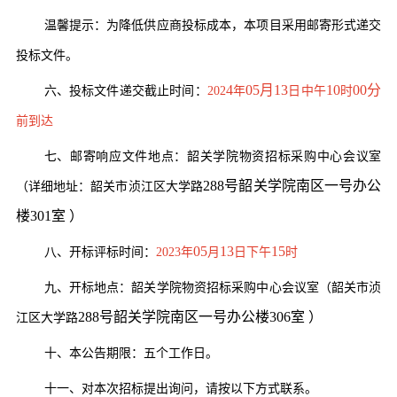
温馨提示：为降低供应商投标成本，本项目采用邮寄形式递交
投标文件。
4
05月13
10
0
0分
六、投标文件递交截止时间：
202
年
日
中
午
时
前到达
七、邮寄响应文件地点：韶关学院物资招标采购中心会议室
288号韶关学院南区一号办公
（详细地址：韶关市浈江区大学路
楼301室 ）
05
13
15
八、开标评标时间：
2023年
月
日
下
午
时
九、开标地点：韶关学院物资招标采购中心会议室（韶关市浈
288号韶关学院南区一号办公楼306室 ）
江区大学路
十、本公告期限：五个工作日。
十
一
、对本次招标提出询问，请按以下方式联系。