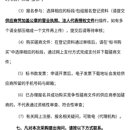
（
3）
报名参与：选择相应的标段
/
包组
报名登记资料（请提交
供应商凭加盖公章的营业执照、法人代表授权文件
扫描件，如有多
个请全部压缩成一个文件再上传），提交后请等待审核；
（
4）购买磋商文件：
在登记资料通过审核后，请在
“标书购
买”中选择相应的标段，通过网上支付方式完成支付并下载
磋商文
件
；
（
5）标书款发票：申请开票后，电子发票下载地址会发给供
应商所留的手机号码与邮箱
；
（
6）已办理报名并成功购买竞争性磋商文件的供应商参加磋
商的，不代表通过资格性审查、符合性审查
；
（
7）有关网上注册、报名相关疑问，可
致
电（代理机构）。
七
、凡对本次采购提出询问，请按以下方式联系。