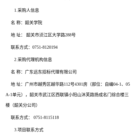
1.采购人信息
名
称：
韶关学院
地
址：
韶关市浈江区大学路
288号
联系方式：
0751-8120194
2.采购代理机构信息
名
称：广东远东招标代理有限公司
地
址
：广州市越秀区越华路
112号4301房（部位：自编04-1、05
A-1单元）
，韶关市武江区西联镇小阳山沐芙路扬成名门综合楼三
楼
（
韶关分公司
）
联系方式：
0751-8115118
3.项目联系方式