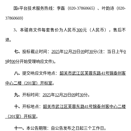
国
e平台技术服务热线：李磊（020-37860665）、叶韵诗（020-
37860669）
3、本磋商文件每套售价为人民币
300
元（人民币），售后不
退。
七、
投标截止时间：
202
5
年
12
月
29
日
09
时
30
分
(注：当日上午
0
9
时
00
分开始受理响应文件
)。
八、
提交响应文件地点：
韶关市武江区芙蓉东路
41号锦泰创客
中心二楼（201室）开标室
。
九、
开标时间：
202
5
年
12
月
29
日
09
时
30
分。
十、
开标地点：
韶关市武江区芙蓉东路
41号锦泰创客中心二楼
（201室）开标室
。
十一、
本公告期限：自公告发布之日起三个工作日。