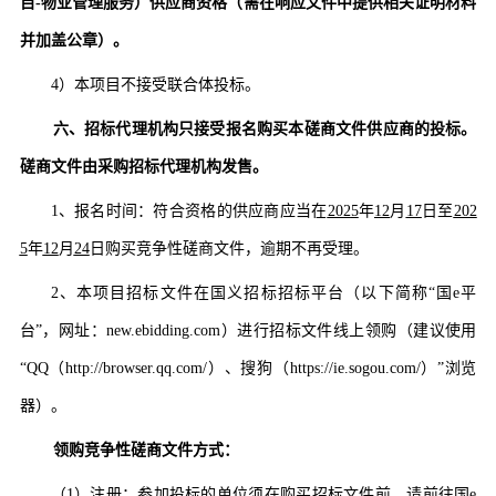
目
-物业管理服务）供应商资格（需在响应文件中提供相关证明材料
并加盖公章）。
4）
本项目不接受联合体投标。
六
、招标代理机构只接受报名购买本磋商文件供应商的投标。
磋商文件由采购招标代理机构发售。
1、报名时间：符合资格的供应商应当在
202
5
年
12
月
17
日至
202
5
年
12
月
24
日购买竞争性磋商文件，逾期不再受理。
2、
本项目招标文件在国义招标招标平台
（
以下简称
“
国
e
平
台
”，
网址
：
new.ebidding.com）
进行招标文件线上领购
（
建议使用
“QQ（http://browser.qq.com/）
、搜狗
（
https://ie.sogou.com/）”
浏览
器
）
。
领购竞争性磋商文件方式：
（
1）注册：参加投标的单位须在购买招标文件前，请前往国e