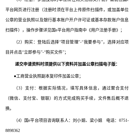
平台网页进行注册（注册时须在平台上传原件扫描件，或加盖单位
公章的营业执照以及
银行
基本账户开户许可证或基本存款账户信息
扫描件），操作步骤详见国
e平台用户指南中《用户注册手册》；
（
2
）购买：登陆后选择
“
项目
管理
”-“
我要参与
”
，选择对应项
目
并点击
“立即参与”-“购买文件”
；
递
交申请资料时须提供以下资料并加盖公章扫描电子版：
●工商营业执照副本复印件加盖公章；
（
3
）支付：根据实际情况，填写具体信息，通过
聚合支付
（微信、支付宝、银联）
的方式完成购买手续，文件售后概不退
换。
（
4
）国
e平台项目咨询联系人：刘小姐、
梁小姐
电话：
0751-
8898362