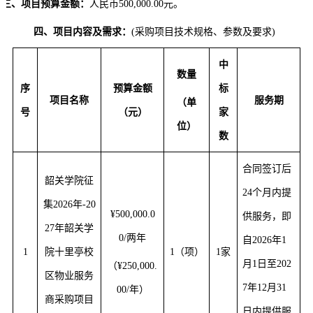
三、项目预算金额：
人民币
500,000.00元
。
四、
项目内容及需求：
(采购项目技术规格、参数及要求)
中
数量
序
预算金额
标
项目名称
服务期
（单
号
（
元）
家
位）
数
合同签订后
韶关学院征
24个月内提
集
2026年-20
¥5
00,000.0
供服务，即
27年韶关学
0
/两年
自2026年1
1
院十里亭校
1（项）
1
家
月1日至202
（
¥250,000.
区物业服务
7年12月31
00/年）
商采购项目
日内提供服