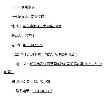
十二、
联系事项
(一) 招标人：
韶关学院
地
址：
韶关市浈江区大学路
288号
联系人：
洪老师
电
话：
0751-8129973
（二）
招标
代理机构：
国义招标股份有限公司
地
址：
韶关市武江区芙蓉东路
41号锦泰创客中心二楼（2
01室）
联
系
人：
刘小姐、
梁
小姐
联系电话：
0751-8898362