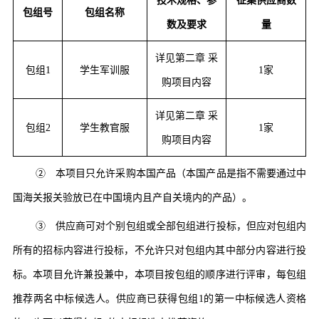
技术规格、参
征集供应商数
包
组
号
包组名称
数及要求
量
详见第二章
采
包组
1
学生军训服
1家
购项目内容
详见第二章
采
包组
2
学生教官服
1家
购项目内容
②
本项目只允许采购本国产品（本国产品是指不需要通过中
国海关报关验放已在中国境内且产自关境内的产品）。
③
供应商
可对个别包组或全部包组进行投标，但应对包组内
所有的招标内容进行投标，不允许只对包组内其中部分内容进行投
标。本项目允许兼投兼中，
本项目按
包组
的顺序进行评审，每包组
推荐两名中标候选人。
供应商
已获得
包组
1
的第一中标候选人资格