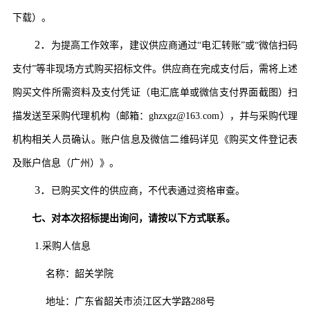
下载）。
2．
为提高工作效率，建议
供应商
通过
“电汇转账”或“微信扫码
支付”等非现场方式购买招标文件。
供应商
在完成支付后，需将上述
购买文件所需资料及支付凭证（电汇底单或微信支付界面截图）扫
描发送至采购代理
机构（邮箱：
ghzxgz@163.com
），并与采购代理
机构相关人员确认。账户信息及微信二维码详见《购买文件登记表
及账户信息（广州）》。
3．
已购买文件的
供应商
，不代表通过资格审查。
七、
对本次招标提出询问，请按以下方式联系。
1.采购人信息
名称：
韶关学院
地址：
广东省韶关市浈江区大学路
288号