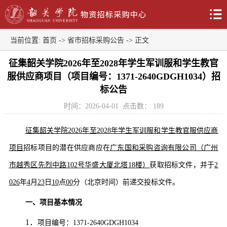
当前位置:
首页
->
省市招标采购公告
-> 正文
征集韶关学院2026年至2028年学生军训服和学生教官
服供应商项目（项目编号：1371-2640GDGH1034）招
标公告
时间：2026-04-01
点击数：
189
征集韶关学院
2026年至2028年学生军训服和学生教官服供应商
项目
招标项目的潜在
供应商
应
在
广东国和采购咨询有限公司
（
广州
市越秀区先烈中路
102号华盛大厦北塔18楼
）
获
取招标文件，并于
2
02
6
年
4
月
23
日
10
点
00
分
（北京时间）前递交投标文件。
一、
项目基本情况
1．
项目编号
：
1371-2640GDGH1034