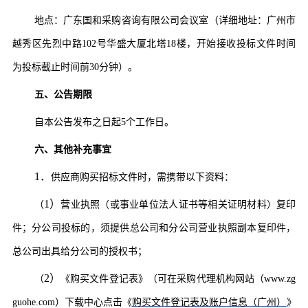
地点：
广东国和采购咨询有限公司
会议室（详细地址：
广州市
越秀区先烈中路
102号华盛大厦北塔18楼
，开始接
收投标文件时间
为投标截止时间前
30分钟）。
五、
公告期限
自本公告发布之日起
5个工作日。
六、
其他补充事宜
1．
供应商
购买招标文件时，需携带以下资料：
1）
（
营业执照（
或事业单位法人证书
等相关证明材料
）
复印
件；
分公司投标的，须提供总公司和分公司营业执照副本复印件，
总公司出具给分公司的授权书
；
2）
（
《购买文件登记表》（可在采购
代
理机构网站（
www.zg
guohe.com
）
下载中心点击《
购买
文
件登记表及账户信息（广州）
》