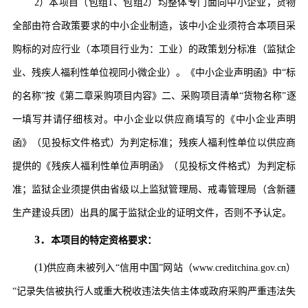
2）
本项目（包组
1、包组2）均
整体专门面向中小企业，货物
全部由符合政策要求的中小企业制造，该中小企业须符合本项目采
购标的对应行业（本项目行业为：
工业
）的政策划分标准（监狱企
业、残疾人福利性单位视同小微企业）。《中小企业声明函》中
“标
的名称”按《第二章采购项目内容》
二
、采购
项目
清单
“
货物
名称
”逐
一填写并请仔细核对。中小企业以
供应商
填写的《中小企业声明
函》（见投标文件格式）为判定标准；残疾人福利性单位以
供应商
提供的《残疾人福利性单位声明函》（见投标文件格式）为判定标
准；监狱企业须提供由省级以上监狱管理局、戒毒管理局（含新疆
生产建设兵团）出具的属于监狱企业的证明文件，否则不予认定。
3．
本项目的特定资格要求
：
(1)
供应商
未被列入
“信用中国”网站（www.creditchina.gov.cn）
“记录失信被执行人或重大税收违法失信主体或政府采购严重违法失