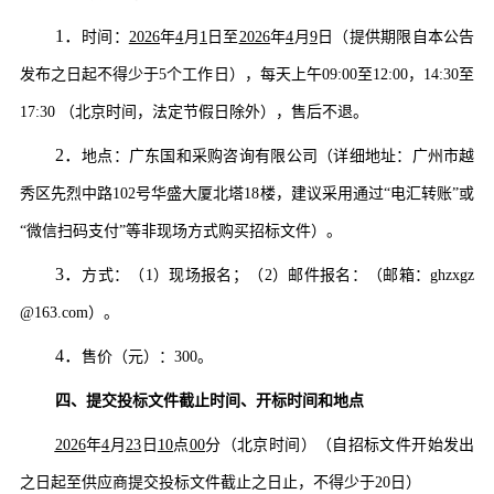
1．
时间：
202
6
年
4
月
1
日至
202
6
年
4
月
9
日（提供
期限自本公告
发布之日起不得少于
5个工作日），每天上午09:00至12:00，14:30至
17:30 （北京时间，法定节假日除外），售后不退。
2．
地点：
广东国和采购咨询有限公司
（详细地址：
广州市越
秀区先烈中路
102号华盛大厦北塔18楼
，建议
采用通过
“电汇转账”或
“微信扫码支付”等非现场方式购买招标文件）。
3．
方式：（
1）现场报名；（2）邮件报名：
（邮箱：
ghzxgz
@163.com
）。
4．
售价（元）：
300。
四、
提交投标文件截止时间、开标时间和地点
202
6
年
4
月
23
日
10
点
00
分
（北京时间）（自招标文件开始发出
之日起至
供应商
提交投标文件截止之日止，不得少于
20
日）