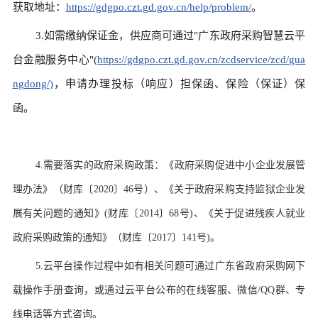
获取地址：
https://gdgpo.czt.gd.gov.cn/help/problem/
。
3.如需缴纳保证金，供应商可通过"广东政府采购智慧云平
台金融服务中心"(
https://gdgpo.czt.gd.gov.cn/zcdservice/zcd/gua
ngdong/)
，申请办理投标（响应）担保函、保险（保证）保
函。
4.
需要落实的政府采购政策：《政府采购促进中小企业发展管
理办法》（财库〔
2020
〕
46
号）、《关于政府采购支持监狱企业发
展有关问题的通知》
(
财库〔
2014
〕
68
号
)
、《关于促进残疾人就业
政府采购政策的通知》（财库〔
2017
〕
141
号
)
。
5.
云平台操作过程中如有相关问题可通过广东省政府采购网下
载操作手册查询，或通过云平台公布的在线客服、微信
/QQ
群、专
线电话等方式咨询。