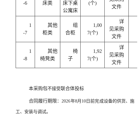
-6
床类
床下桌
(个)
文件
公寓床
详
1
其他
组
1,00
见采购
-7
柜类
合柜
7(个)
文件
详
1
其他
椅
1,92
见采购
-8
椅凳类
子
7(个)
文件
本采购包
联合体投标
不接受
合同履行期限：
2026年8月10日前完成设备的供货、施
工、安装与调试。