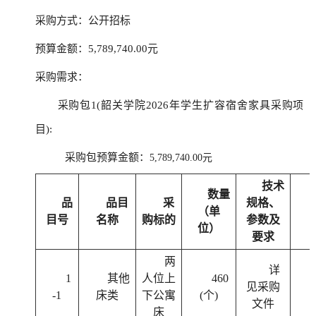
采购方式：公开招标
预算金额：5,789,740.00元
采购需求：
采购包1(韶关学院2026年学生扩容宿舍家具采购项
目):
采购包预算金额：
5,789,740.00元
技术
数量
品
品目
采
规格、
（单
目号
名称
购标的
参数及
位）
要求
两
详
1
其他
人位上
460
见采购
-1
床类
下公寓
(个)
文件
床