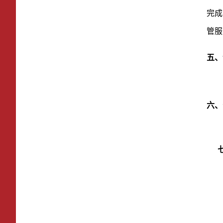
完成
管
服
五、
六
、