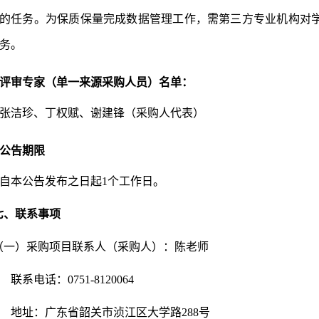
的任务。
为
保质保量完成
数据管理工作，需第三方专业机构对
务
。
评审专家（单一来源采购人员）名单：
张洁珍
、
丁权赋
、
谢建锋
（采购人代表）
公告期限
自本公告发布之日起
1个工作日。
七
、联系事项
（一）
采购项目联系人（采购人）：
陈
老师
联系电话：0751-81200
64
地址：广东省韶关市浈江区大学路
288号