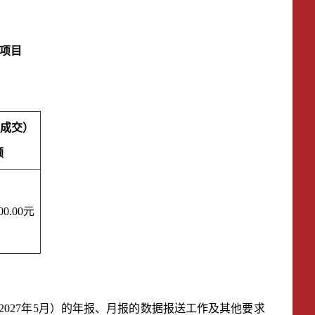
项目
（成交）
额
00.00元
-202
7
年
5
月）
的
年报、月报的数据报送工作及其他要求