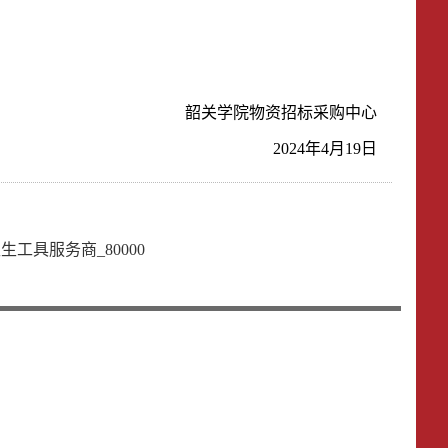
韶关学院
物资招标采购中心
20
24
年
4
月
19
日
卫生工具服务商_80000