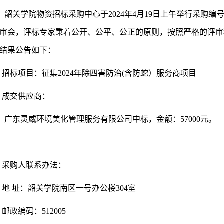
韶关学院
物资招标采购中心
于
20
24
年
4
月
19
日
上
午
举行采购编
审会
，评标专家秉着公开、公平、公正的原则，按照严格的评审
结果公告如下：
招标项目：征集
2024年除四害防治(含防蛇）服务商
项目
成交
供应商：
广东灵威环境美化管理服务有限公司中标
，
金额：
57000元
。
采购人联系办法：
地
址：韶关学院南区一号办公楼
30
4
室
邮政编码：
512005