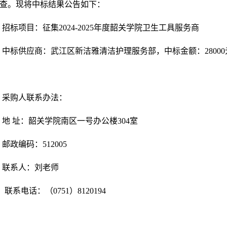
查。现将中标结果公告如下：
招标项目：征集
2024-2025年度韶关学院卫生工具服务商
中标供应商：
武江区新洁雅清洁护理服务部，中标金额：
28000
采购人联系办法：
地
址：韶关学院南区一号办公楼
30
4
室
邮政编码：
512005
联系人：
刘
老师
联系电话：（
0751）8120
194