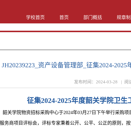
学校首页
首页
部门概括
规章制
JH20239223_资产设备管理部_征集2024-2
发布时间：
2024-03-28 |
阅
征集
2024-2025年度韶关学院卫
韶关学院
物资招标
采购中心
于
20
24
年
03
月
27
日下
午举行采购项
服务商项目评标会，评标专家秉着公开、公平、公正的原则，按