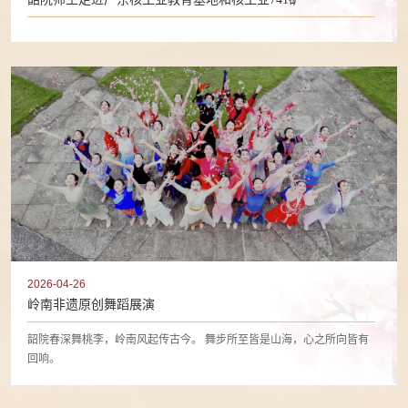
2026-04-26
岭南非遗原创舞蹈展演
韶院春深舞桃李，岭南风起传古今。 舞步所至皆是山海，心之所向皆有
回响。