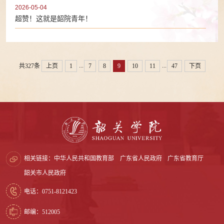
2026-05-04
超赞！这就是韶院青年！
...
...
共327条
上页
1
7
8
9
10
11
47
下页
相关链接：
中华人民共和国教育部
广东省人民政府
广东省教育厅
韶关市人民政府
电话：0751-8121423
邮编：512005