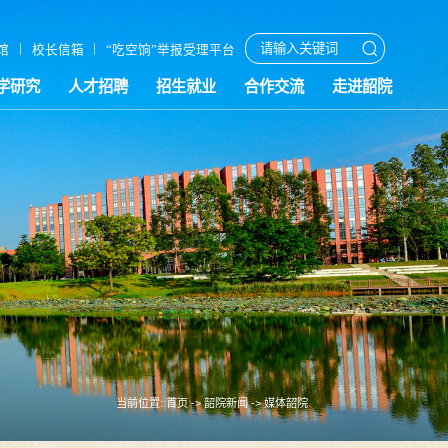
|
|
馆
校长信箱
“吃空饷”举报受理平台
学研究
人才招聘
招生就业
合作交流
走进韶院
当前位置:
首页
->
韶院新闻
->
媒体韶院