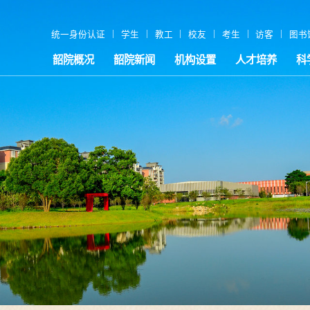
|
|
|
|
|
|
统一身份认证
学生
教工
校友
考生
访客
图书
韶院概况
韶院新闻
机构设置
人才培养
科