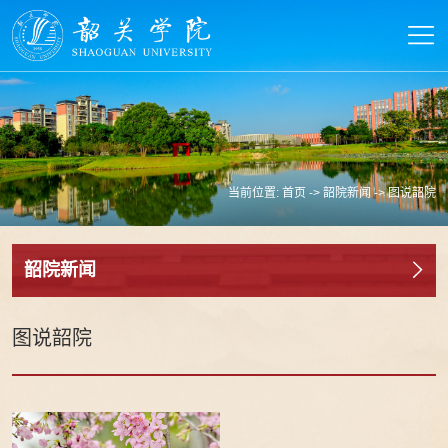
当前位置:
首页
->
韶院新闻
->
图说韶院
韶院新闻
图说韶院