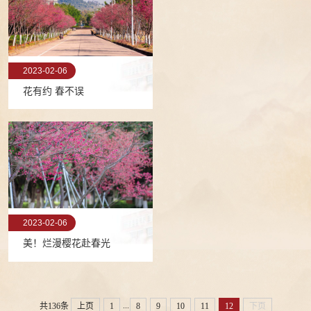
2023-02-06
花有约 春不误
2023-02-06
美！烂漫樱花赴春光
...
共136条
上页
1
8
9
10
11
12
下页