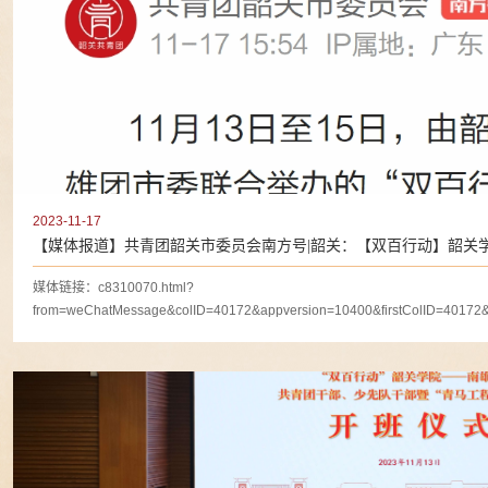
2023-11-17
【媒体报道】共青团韶关市委员会南方号|韶关：【双百行动】韶关
“青马工程”培训班在韶关学院举办
媒体链接：c8310070.html?
from=weChatMessage&colID=40172&appversion=10400&firstColID=40172
11月13日至15日，由韶关学院共青团与南雄团市委联合举办的“双百行动”韶关学院