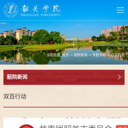
当前位置:
首页
->
韶院新闻
->
专题专栏
->
双百行动
韶院新闻
双百行动