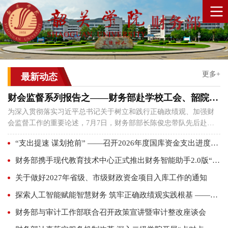
更多+
最新动态
财会监督系列报告之——财务部赴学校工会、韶院资产经营公司开展专项财会监督调研
为深入贯彻落实习近平总书记关于树立和践行正确政绩观、加强财
会监督工作的重要论述，7月7日，财务部部长陈俊忠带队先后赴学
校工会、韶院资产经营公司开展专项财会监督调研...
“支出提速 谋划抢前” ——召开2026年度国库资金支出进度推进会暨2027年度省级教育资金项目入库及预算编制工作会议
财务部携手现代教育技术中心正式推出财务智能助手2.0版“韶院慧财”
关于做好2027年省级、市级财政资金项目入库工作的通知
探索人工智能赋能智慧财务 筑牢正确政绩观实践根基 ——财务部党支部赴粤港澳大湾区数据应用产业园开展主题党日活动
财务部与审计工作部联合召开政策宣讲暨审计整改座谈会