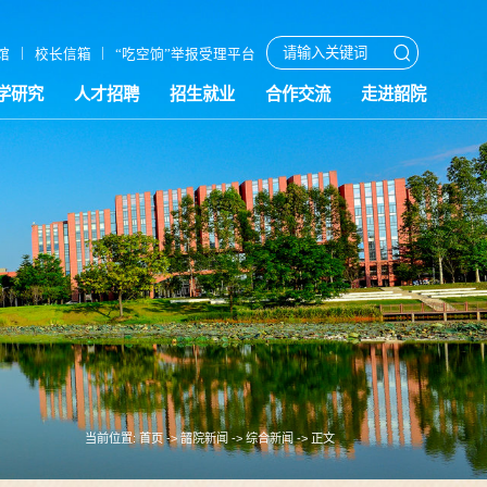
|
|
馆
校长信箱
“吃空饷”举报受理平台
学研究
人才招聘
招生就业
合作交流
走进韶院
当前位置:
首页
->
韶院新闻
->
综合新闻
-> 正文