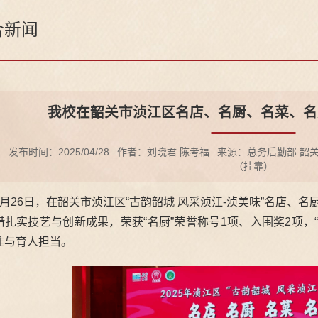
合新闻
我校在韶关市浈江区名店、名厨、名菜、名
发布时间：2025/04/28
作者：刘晓君 陈考福
来源：总务后勤部 韶
（挂靠）
4月26日，在韶关市浈江区“古韵韶城 风采浈江-浈美味”名店、
借扎实技艺与创新成果，荣获“名厨”荣誉称号1项、入围奖2项，
准与育人担当。