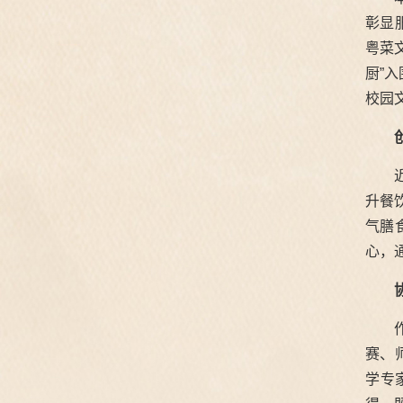
彰显
粤菜
厨”
校园
升餐
气膳
心，
赛、
学专