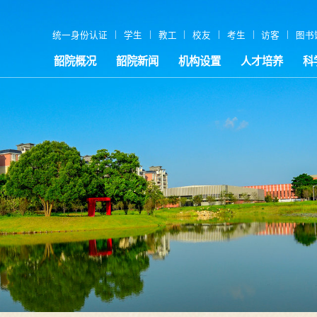
|
|
|
|
|
|
统一身份认证
学生
教工
校友
考生
访客
图书
韶院概况
韶院新闻
机构设置
人才培养
科