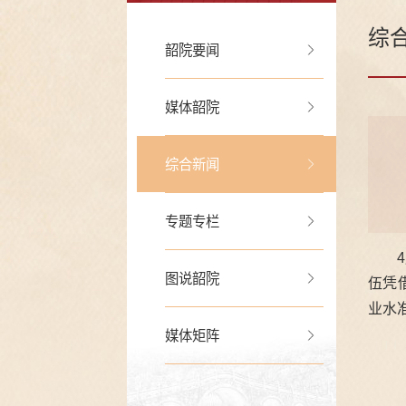
综
韶院要闻
媒体韶院
综合新闻
专题专栏
图说韶院
伍凭
业水
媒体矩阵