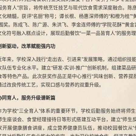
服务育人”宗旨，将传统烹饪技艺与现代饮食需求深度融合。陈彦
文化精髓，获评“名厨”称号；谭长根、杨惠深师傅的“和橙为桂”“
入围奖。陈成飞、陈广源、朱洪飞、李金连师傅的“学院花酥”“黄金富
文化符号融入糕点设计，展现后勤餐饮“一菜一品皆育人”的服务
创新驱动，改革赋能强内功
近年来，学校深入践行“走出去、引进来”发展策略，通过组织技
饮队伍专业化水平。建立“研发-实训-推广”创新机制，组建菜
食等特色产品。此次获奖作品正是中心推行“风味创新、营养提
通过改良传统工艺，实现口感与营养的双重升级。
协同育人，服务升级谱新篇
作为学校“三全育人”体系的重要环节，学校后勤服务始终将师生
师生座谈会、食堂经理接待日等形式搭建互动平台，建立“师生反
家开展健康膳食讲座，成立营养健康员队伍，推动校园餐饮从“保