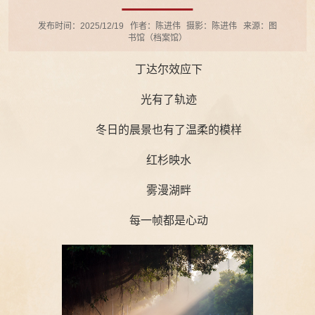
发布时间：2025/12/19
作者：陈进伟
摄影：陈进伟
来源：图
书馆（档案馆）
丁达尔效应下
光有了轨迹
冬日的晨景也有了温柔的模样
红杉映水
雾漫湖畔
每一帧都是心动