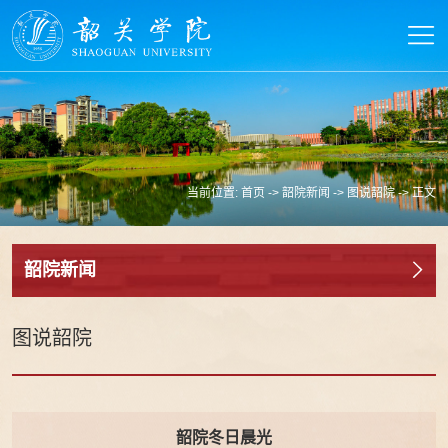
当前位置:
首页
->
韶院新闻
->
图说韶院
-> 正文
韶院新闻
图说韶院
韶院冬日晨光